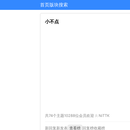
首页
版块
搜索
小不点
共74个主题
10288位会员
欢迎
NiTTK
新回复
新发表
查看榜
回复榜
收藏榜