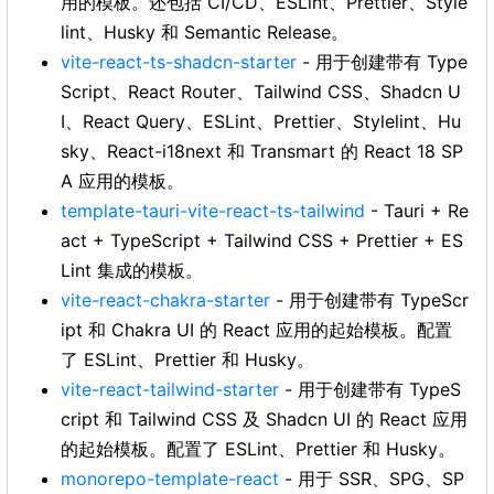
用的模板。还包括 CI/CD、ESLint、Prettier、Style
lint、Husky 和 Semantic Release。
vite-react-ts-shadcn-starter
- 用于创建带有 Type
Script、React Router、Tailwind CSS、Shadcn U
I、React Query、ESLint、Prettier、Stylelint、Hu
sky、React-i18next 和 Transmart 的 React 18 SP
A 应用的模板。
template-tauri-vite-react-ts-tailwind
- Tauri + Re
act + TypeScript + Tailwind CSS + Prettier + ES
Lint 集成的模板。
vite-react-chakra-starter
- 用于创建带有 TypeScr
ipt 和 Chakra UI 的 React 应用的起始模板。配置
了 ESLint、Prettier 和 Husky。
vite-react-tailwind-starter
- 用于创建带有 TypeS
cript 和 Tailwind CSS 及 Shadcn UI 的 React 应用
的起始模板。配置了 ESLint、Prettier 和 Husky。
monorepo-template-react
- 用于 SSR、SPG、SP