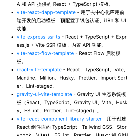
A 和 API 提供的 React + TypeScript 模板。
vite-react-dapp-template
- 用于去中心化应用前
端开发的启动模板，预配置了钱包认证、i18n 和 UI
功能。
vite-express-ssr-ts
- React + TypeScript + Expr
ess.js + Vite SSR 模板，内置 API 功能。
vite-react-flow-template
- React Flow 启动模
板。
react-vite-template
- React、TypeScript、Vite、
Mantine、Million、Husky、Prettier、Import Sort
er、Lint-staged。
gravity-ui-vite-template
- Gravity UI 生态系统模
板（React、TypeScript、Gravity UI、Vite、Husk
y、ESLint、Prettier、Lint-staged）。
vite-react-component-library-starter
- 用于创建
React 组件库的 TypeScript、Tailwind CSS、Stor
ybook、Vitest、ESLint、Prettier、Husky 和 GitH