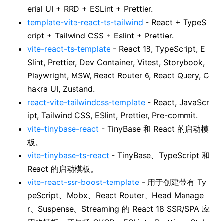
erial UI + RRD + ESLint + Prettier.
template-vite-react-ts-tailwind
- React + TypeS
cript + Tailwind CSS + Eslint + Prettier.
vite-react-ts-template
- React 18, TypeScript, E
Slint, Prettier, Dev Container, Vitest, Storybook,
Playwright, MSW, React Router 6, React Query, C
hakra UI, Zustand.
react-vite-tailwindcss-template
- React, JavaScr
ipt, Tailwind CSS, ESlint, Prettier, Pre-commit.
vite-tinybase-react
- TinyBase 和 React 的启动模
板。
vite-tinybase-ts-react
- TinyBase、TypeScript 和
React 的启动模板。
vite-react-ssr-boost-template
- 用于创建带有 Ty
peScript、Mobx、React Router、Head Manage
r、Suspense、Streaming 的 React 18 SSR/SPA 应