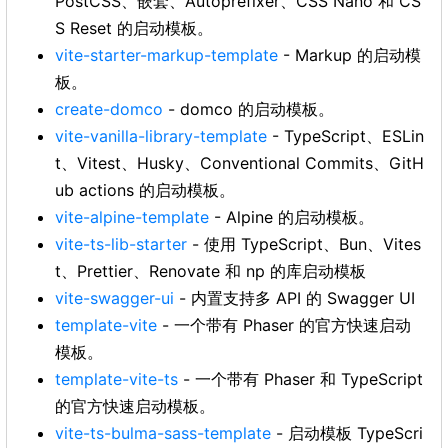
PostCSS、嵌套、Autoprefixer、CSS Nano 和 CS
S Reset 的启动模板。
vite-starter-markup-template
- Markup 的启动模
板。
create-domco
- domco 的启动模板。
vite-vanilla-library-template
- TypeScript、ESLin
t、Vitest、Husky、Conventional Commits、GitH
ub actions 的启动模板。
vite-alpine-template
- Alpine 的启动模板。
vite-ts-lib-starter
- 使用 TypeScript、Bun、Vites
t、Prettier、Renovate 和 np 的库启动模板
vite-swagger-ui
- 内置支持多 API 的 Swagger UI
template-vite
- 一个带有 Phaser 的官方快速启动
模板。
template-vite-ts
- 一个带有 Phaser 和 TypeScript
的官方快速启动模板。
vite-ts-bulma-sass-template
- 启动模板 TypeScri