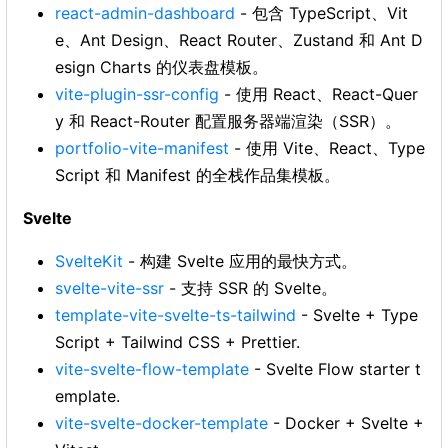
react-admin-dashboard
- 包含 TypeScript、Vit
e、Ant Design、React Router、Zustand 和 Ant D
esign Charts 的仪表盘模板。
vite-plugin-ssr-config
- 使用 React、React-Quer
y 和 React-Router 配置服务器端渲染（SSR）。
portfolio-vite-manifest
- 使用 Vite、React、Type
Script 和 Manifest 的全栈作品集模板。
Svelte
SvelteKit
- 构建 Svelte 应用的最快方式。
svelte-vite-ssr
- 支持 SSR 的 Svelte。
template-vite-svelte-ts-tailwind
- Svelte + Type
Script + Tailwind CSS + Prettier.
vite-svelte-flow-template
- Svelte Flow starter t
emplate.
vite-svelte-docker-template
- Docker + Svelte +