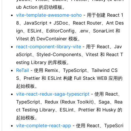
ub Action 的启动模板。
vite-template-awesome-soho
- 用于创建 React 1
8、JavaScript + JSDoc、React Router、Ant Des
ign、ESLint、EditorConfig、.env、SonarLint 和
Vitest 的 DevContainer 模板。
react-component-library-vite
- 用于 React、Jav
aScript、Styled-Components、Vitest 和 React T
esting Library 的库模板。
ReTail
- 使用 Remix、TypeScript、Tailwind CS
S、Prettier 和 ESLint 构建 Full Stack WEB 应用的
起始模板。
vite-react-redux-saga-typescript
- 使用 React、
TypeScript、Redux (Redux Toolkit)、Saga、Rea
ct Testing Library、ESLint、Prettier 和 Husky 的
起始模板。
vite-complete-react-app
- 使用 React、TypeScri