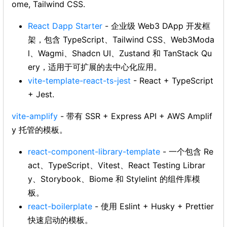
ome, Tailwind CSS.
React Dapp Starter
- 企业级 Web3 DApp 开发框
架，包含 TypeScript、Tailwind CSS、Web3Moda
l、Wagmi、Shadcn UI、Zustand 和 TanStack Qu
ery，适用于可扩展的去中心化应用。
vite-template-react-ts-jest
- React + TypeScript
+ Jest.
vite-amplify
- 带有 SSR + Express API + AWS Amplif
y 托管的模板。
react-component-library-template
- 一个包含 Re
act、TypeScript、Vitest、React Testing Librar
y、Storybook、Biome 和 Stylelint 的组件库模
板。
react-boilerplate
- 使用 Eslint + Husky + Prettier
快速启动的模板。