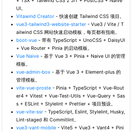
+ TSX + Tailwind CSS 2 JIT + PostCSS + Naive
UI。
Vitawind Creator
- 快速创建 Tailwind CSS 项目。
vue3-tailwind3-website-starter
- Vue3 / Vite / T
ailwind CSS 网站快速启动模板，每页都有指南。
boot-vue
- 带有 TypeScript + UnoCSS + DaisyUI
+ Vue Router + Pinia 的启动模板。
Vue Naive
- 基于 Vue 3 + Pinia + Naive UI 的管理
模板。
vue-admin-box
- 基于 Vue 3 + Element-plus 的
管理模板。
vite-vue-proste
- Pinia + TypeScript + Vue-Rout
er4 + Vitest + Vue-Test-Utils + Vue-Query + Sas
s + ESLint + Stylelint + Prettier + 项目预设。
vue-vite-ssr
- TypeScript, Eslint, Stylelint, Husky,
Lint-staged 和 Commitlint。
vue3-vant-mobile
- Vite5 + Vue3 + Vant4 + Pini