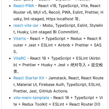
React-PWA
- React v18, TypeScript, Vite, React
Router v6, MUI v5, Recoil, PWA, Eslint, Prettier, H
usky, lint-staged, https localhost 等。
react-vite-ssr
- Mobx, TypeScript, Eslint, Stylelin
t, Husky, Lint-staged 和 Commitlint。
Viterts
- React + TypeScript + Redux + React R
outer + Jest + ESLint + Airbnb + Prettier + SAS
S。
ViteRC
- React 18 + TypeScript + ESLint (Airbn
b) + Prettier + Husky + Jest + 绝对导入 + 提交检
查。
React Starter Kit
- Jamstack, React, React Route
r, Material UI, Firebase Auth, TypeScript, ESLint,
Prettier, Jest, GitHub Actions.
vite-mern-template
- React 18 + TypeScript + Vi
te + Redux Toolkit + ESLint + React Router DO