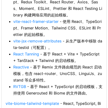
pt、Redux Toolkit、React Router、Axios、Sas
s、Moment、ESLint、Prettier 和 React Testing Li
brary 构建网络应用的起始模板。
vite-react-framer-starter
- 使用 React、TypeScri
pt、Framer Motion、Tailwind CSS、ESLint 和 Pr
ettier 的起始模板。
vite-jsx-remove-attributes
- 从生产版本中移除 da
ta-testid（可配置）。
React Tanning
- 基于 React + Vite + TypeScript
+ TanStack + Tailwind 的启动模板。
Reactive
- 基于 Remix 文件路由规范的 React 启动
模板，包含 react-router、UnoCSS、LinguiJs、zu
stand 等众多特性。
RVTGB
- 基于 React + TypeScript 的启动模板，支
持使用 Generouted 和 Biome 的文件路由。
vite-biome-tailwind-template
- React, TypeScript, Bi