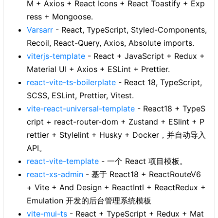
M + Axios + React Icons + React Toastify + Exp
ress + Mongoose.
Varsarr
- React, TypeScript, Styled-Components,
Recoil, React-Query, Axios, Absolute imports.
viterjs-template
- React + JavaScript + Redux +
Material UI + Axios + ESLint + Prettier.
react-vite-ts-boilerplate
- React 18, TypeScript,
SCSS, ESLint, Prettier, Vitest.
vite-react-universal-template
- React18 + TypeS
cript + react-router-dom + Zustand + ESlint + P
rettier + Stylelint + Husky + Docker，并自动导入
API。
react-vite-template
- 一个 React 项目模板。
react-xs-admin
- 基于 React18 + ReactRouteV6
+ Vite + And Design + ReactIntl + ReactRedux +
Emulation 开发的后台管理系统模板
vite-mui-ts
- React + TypeScript + Redux + Mat