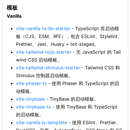
模板
Vanilla
vite-vanilla-ts-lib-starter
- TypeScript 库启动模
板（CJS、ESM、IIFE），包含 ESLint、Stylelint、
Prettier、Jest、Husky + lint-staged。
vite-tailwind-nojs-starter
- 无 JavaScript 的 Tail
wind CSS 启动模板。
vite-tailwind-stimulus-starter
- Tailwind CSS 和
Stimulus 控制器启动模板。
vite-phaser-ts
- 使用 Phaser 和 TypeScript 的启
动模板。
vite-tinybase
- TinyBase 的启动模板。
vite-tinybase-ts
- 使用 TinyBase 和 TypeScript
的启动模板。
vite-vanilla-js-template
- 使用 ESlint、Prettier、