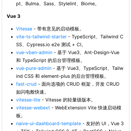
pt、Bulma、Sass、Stylelint、Biome。
Vue 3
Vitesse
- 带有意见的启动模板。
vite-ts-tailwind-starter
- TypeScript、Tailwind C
SS、Cypress.io e2e 测试 + CI。
vue-vben-admin
- 基于 Vue3、Ant-Design-Vue
和 TypeScript 的后台管理模板。
vue-pure-admin
- 基于 Vue3、TypeScript、Tailw
ind CSS 和 element-plus 的后台管理模板。
fast-crud
- 面向选项的 CRUD 框架，开发 CRUD
如闪电般快速。
vitesse-lite
- Vitesse 的轻量级版本。
vitesse-webext
- WebExtension Vite 快速启动模
板。
naive-ui-dashboard-template
- 友好的 UI，Vue 3