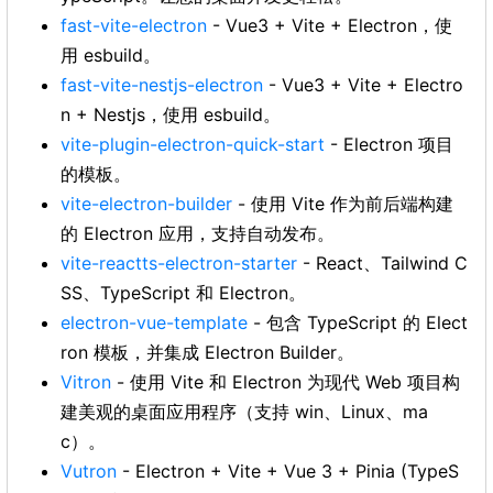
fast-vite-electron
- Vue3 + Vite + Electron，使
用 esbuild。
fast-vite-nestjs-electron
- Vue3 + Vite + Electro
n + Nestjs，使用 esbuild。
vite-plugin-electron-quick-start
- Electron 项目
的模板。
vite-electron-builder
- 使用 Vite 作为前后端构建
的 Electron 应用，支持自动发布。
vite-reactts-electron-starter
- React、Tailwind C
SS、TypeScript 和 Electron。
electron-vue-template
- 包含 TypeScript 的 Elect
ron 模板，并集成 Electron Builder。
Vitron
- 使用 Vite 和 Electron 为现代 Web 项目构
建美观的桌面应用程序（支持 win、Linux、ma
c）。
Vutron
- Electron + Vite + Vue 3 + Pinia (TypeS