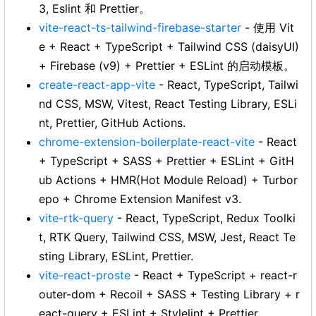
3, Eslint 和 Prettier。
vite-react-ts-tailwind-firebase-starter
- 使用 Vit
e + React + TypeScript + Tailwind CSS (daisyUI)
+ Firebase (v9) + Prettier + ESLint 的启动模板。
create-react-app-vite
- React, TypeScript, Tailwi
nd CSS, MSW, Vitest, React Testing Library, ESLi
nt, Prettier, GitHub Actions.
chrome-extension-boilerplate-react-vite
- React
+ TypeScript + SASS + Prettier + ESLint + GitH
ub Actions + HMR(Hot Module Reload) + Turbor
epo + Chrome Extension Manifest v3.
vite-rtk-query
- React, TypeScript, Redux Toolki
t, RTK Query, Tailwind CSS, MSW, Jest, React Te
sting Library, ESLint, Prettier.
vite-react-proste
- React + TypeScript + react-r
outer-dom + Recoil + SASS + Testing Library + r
eact-query + ESLint + Stylelint + Prettier.