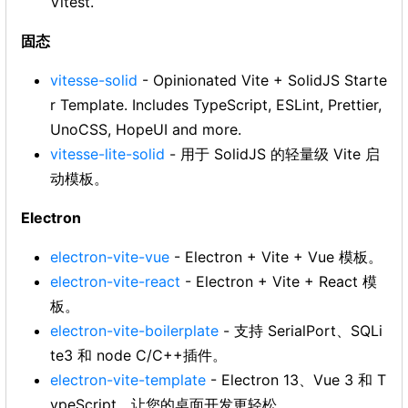
Vitest.
固态
vitesse-solid
- Opinionated Vite + SolidJS Starte
r Template. Includes TypeScript, ESLint, Prettier,
UnoCSS, HopeUI and more.
vitesse-lite-solid
- 用于 SolidJS 的轻量级 Vite 启
动模板。
Electron
electron-vite-vue
- Electron + Vite + Vue 模板。
electron-vite-react
- Electron + Vite + React 模
板。
electron-vite-boilerplate
- 支持 SerialPort、SQLi
te3 和 node C/C++插件。
electron-vite-template
- Electron 13、Vue 3 和 T
ypeScript。让您的桌面开发更轻松。