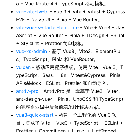
a + Vue-Router4 + TypeScript 移动模板。
vue-vite-tw-ts
- Vue 3 + Vite + Vitest + Cypress
E2E + Naive UI + Pinia + Vue Router。
vite-vue-js-starter-template
- Vite + Vue3 + Jav
aScript + Vue Router + Pinia + TDesign + ESLint
+ Stylelint + Prettier 简单模板。
vue-xs-admin
- 基于 Vue3、Vite3、ElementPlu
s、TypeScript、Pinia 和 VueRouter。
vulcan
- 移动应用程序模板。使用 Vite、Vue 3、T
ypeScript、Sass、i18n、Vitest&Cypress、Pinia、
APIs&Mock、ESLint、Prettier 和自动导入。
antdv-pro
- AntdvPro 是一套基于 Vue3、Vite4、
ant-design-vue4、Pinia、UnoCSS 和 TypeScript
的完整企业级中后台前端/设计解决方案。
vue3-quick-start
- 构建一个工程化的 Vue 3 项
目，集成了 Vite + Vue3 + TypeScript + ESLint +
Prettier + Commitizen + Husky + LintStaged +