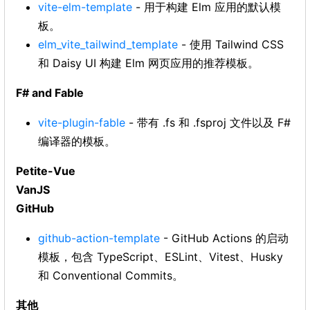
vite-elm-template
- 用于构建 Elm 应用的默认模
板。
elm_vite_tailwind_template
- 使用 Tailwind CSS
和 Daisy UI 构建 Elm 网页应用的推荐模板。
F# and Fable
vite-plugin-fable
- 带有 .fs 和 .fsproj 文件以及 F#
编译器的模板。
Petite-Vue
VanJS
GitHub
github-action-template
- GitHub Actions 的启动
模板，包含 TypeScript、ESLint、Vitest、Husky
和 Conventional Commits。
其他