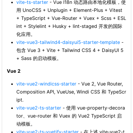
vite-ts-starter
- Vue I18n 动态路由本地化模板，使
用 UnoCSS + Unplugin + Element-Plus + Vitest
+ TypeScript + Vue-Router + Vuex + Scss + ESL
int + Stylelint + Husky + lint-staged 开发的国际
化应用。
vite-vue3-tailwind4-daisyui5-starter-template
-
包含 Vue 3 + Vite + Tailwind CSS 4 + DaisyUI 5
+ Sass 的启动模板。
Vue 2
vite-vue2-windicss-starter
- Vue 2, Vue Router,
Composition API, VueUse, Windi CSS 和 TypeScr
ipt.
vite-vue2-ts-starter
- 使用 vue-property-decora
tor、vue-router 和 Vuex 的 Vue2 TypeScript 启
动模板。
vite-vue2-ts-vuetify-starter
- 在上述 vite-vue2-t