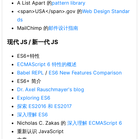
A List Apart 的
pattern library
<span>USA</span>.gov 的
Web Design Standar
ds
MailChimp 的
邮件设计指南
现代 JS / 新一代 JS
ES6+特性
ECMAScript 6 特性的概述
Babel REPL
/
ES6 New Features Comparison
ES6+ 简介
Dr. Axel Rauschmayer's blog
Exploring ES6
探索 ES2016 和 ES2017
深入理解 ES6
Nicholas C. Zakas 的
深入理解 ECMAScript 6
重新认识 JavaScript