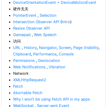
DeviceOrientationEvent + DeviceMotionEvent
硬件无关
PointerEvent
,
Selection
Intersection Observer API
(
Intro
)
Resize Observer API
Gamepad
,
Web Speech
访问
URL
,
History
,
Navigator
,
Screen
,
Page Visibility
,
Clipboard
,
Performance
,
Console
Permissions
,
Geolocation
Web Notifications
,
Vibration
Network
XMLHttpRequest2
Fetch
Abortable Fetch
Why I won’t be using Fetch API in my apps
WebSocket
,
Server-sent Event