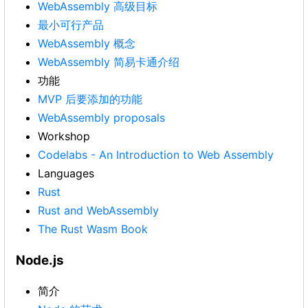
WebAssembly 高级目标
最小可行产品
WebAssembly 概念
WebAssembly 简易卡通介绍
功能
MVP 后要添加的功能
WebAssembly proposals
Workshop
Codelabs - An Introduction to Web Assembly
Languages
Rust
Rust and WebAssembly
The Rust Wasm Book
Node.js
简介