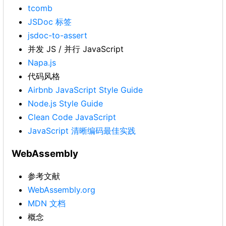
tcomb
JSDoc 标签
jsdoc-to-assert
并发 JS / 并行 JavaScript
Napa.js
代码风格
Airbnb JavaScript Style Guide
Node.js Style Guide
Clean Code JavaScript
JavaScript 清晰编码最佳实践
WebAssembly
参考文献
WebAssembly.org
MDN 文档
概念