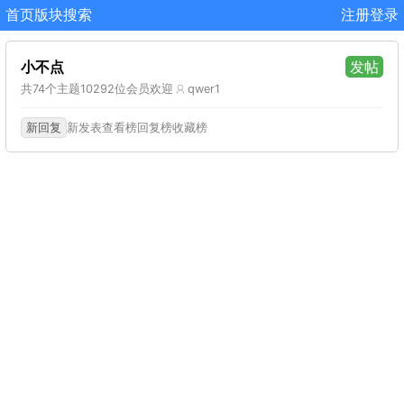
首页
版块
搜索
注册
登录
小不点
发帖
共74个主题
10292位会员
欢迎
qwer1
新回复
新发表
查看榜
回复榜
收藏榜