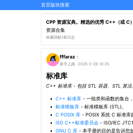
首页
版块
搜索
CPP 资源宝典。精选的优秀 C++（或
资源合集
收藏
回帖
1条日志
fffaraz
新手上路
2026-2-26 10:25
标准库
C++ 标准库 - 包括 STL 容器、STL 算
C++ 标准库
- 一组类和函数的集合，
标准模板库
- 标准模板库 (STL)。
C POSIX 库
- POSIX 系统 C 标准
ISO C++标准委员会
- ISO/IEC J
GNU C 库
- 本手册的目的是告诉您如