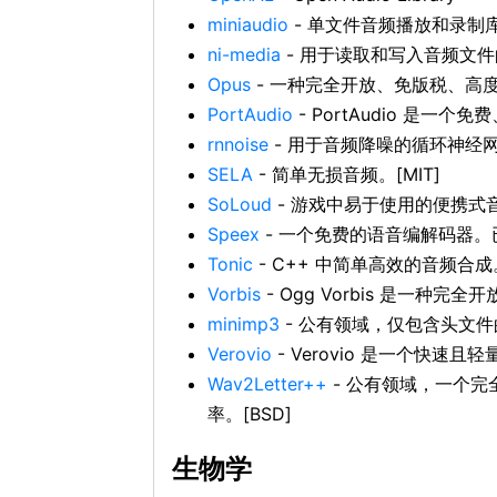
miniaudio
- 单文件音频播放和录制
ni-media
- 用于读取和写入音频文件的 
Opus
- 一种完全开放、免版税、高度
PortAudio
- PortAudio 是一
rnnoise
- 用于音频降噪的循环神经网络。[
SELA
- 简单无损音频。[MIT]
SoLoud
- 游戏中易于使用的便携式音频
Speex
- 一个免费的语音编解码器。已被
Tonic
- C++ 中简单高效的音频合成。[U
Vorbis
- Ogg Vorbis 是一种
minimp3
- 公有领域，仅包含头文件的
Verovio
- Verovio 是一个快速
Wav2Letter++
- 公有领域，一个完全用
率。[BSD]
生物学