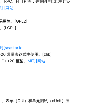
、RPC、HTTP 等，并在阿里巴巴中广泛
2] [网站
易用性。[GPL2]
LGPL]
[seastar.io
 常量表达式中使用。[zlib]
C++20 框架。
MIT][网站
（CLI）、表单（GUI）和单元测试（xUnit）应