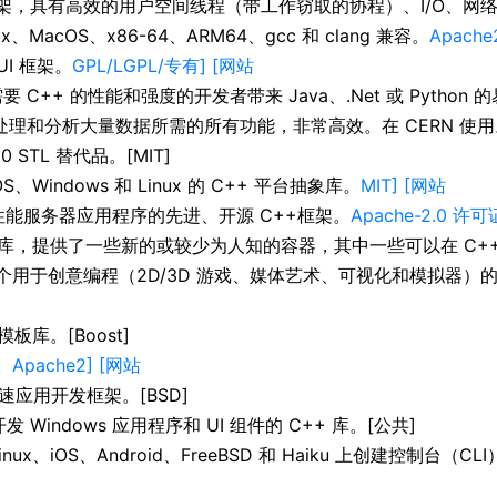
 框架，具有高效的用户空间线程（带工作窃取的协程）、I/O、网络
nux、MacOS、x86-64、ARM64、gcc 和 clang 兼容。
Apache
UI 框架。
GPL/LGPL/专有] [网站
C++ 的性能和强度的开发者带来 Java、.Net 或 Python 的
理和分析大量数据所需的所有功能，非常高效。在 CERN 使用。[
0 STL 替代品。[MIT]
S、Windows 和 Linux 的 C++ 平台抽象库。
MIT] [网站
性能服务器应用程序的先进、开源 C++框架。
Apache-2.0 许可证]
1 库，提供了一些新的或较少为人知的容器，其中一些可以在 C++20
D）是一个用于创意编程（2D/3D 游戏、媒体艺术、可视化和模拟器）的 
库。[Boost]
。
Apache2] [网站
快速应用开发框架。[BSD]
发 Windows 应用程序和 UI 组件的 C++ 库。[公共]
Linux、iOS、Android、FreeBSD 和 Haiku 上创建控制台
]