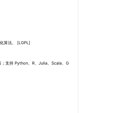
法。 [LGPL]
ython、R、Julia、Scala、G