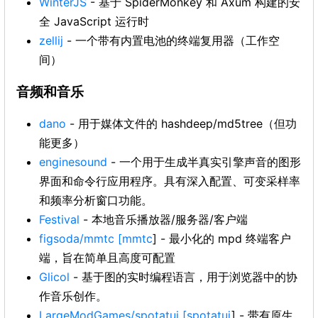
WinterJS
- 基于 SpiderMonkey 和 Axum 构建的安
全 JavaScript 运行时
zellij
- 一个带有内置电池的终端复用器（工作空
间）
音频和音乐
dano
- 用于媒体文件的 hashdeep/md5tree（但功
能更多）
enginesound
- 一个用于生成半真实引擎声音的图形
界面和命令行应用程序。具有深入配置、可变采样率
和频率分析窗口功能。
Festival
- 本地音乐播放器/服务器/客户端
figsoda/mmtc
[mmtc
] - 最小化的 mpd 终端客户
端，旨在简单且高度可配置
Glicol
- 基于图的实时编程语言，用于浏览器中的协
作音乐创作。
LargeModGames/spotatui
[spotatui
] - 带有原生